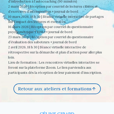
d’introduction à l’autocoaching (90 minutes)
2 mars 2026 | Réception par courriel de lectures ciblées et
d’exercices d’introspection + journal de bord
10 mars 2026, 18 h 30 | Séance virtuelle interactive de partages
sur l’impact des lectures et exercices
16 mars 2026 | Réception par courriel du questionnaire
psychométrique TRIMA + journal de bord
23 mars 2026 | Réception par courriel du questionnaire
d’évaluation des saboteurs + journal de bord
2 avril 2026, 18 h 30 | Séance virtuelle interactive de
rétrospective sur la démarche et plan d’action pour aller plus
loin.
Lieu de formation : Les rencontres virtuelles interactive se
feront sur la plateforme Zoom. Le lien parviendra aux
participants dès la réception de leur paiement d’inscription.
Retour aux ateliers et formations
CÉLINE GIRARD