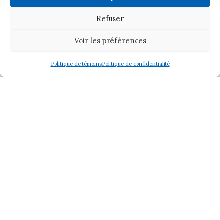
Artistes
Devenir membre
Refuser
Formations
Voir les préférences
Offrir un atelier ou une formation
Expositions
Politique de témoins
Politique de confidentialité
Contact
Politique de confidentialité
Politique de témoins (CA)
Membre
© 2026 Les Artistes Visuels de Sherbrooke
Tous droits réservés