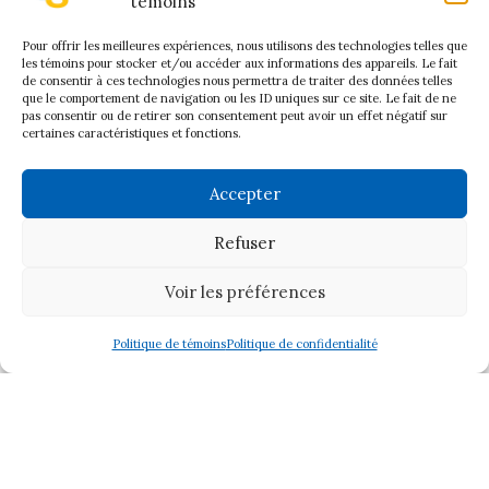
témoins
Pour offrir les meilleures expériences, nous utilisons des technologies telles que
les témoins pour stocker et/ou accéder aux informations des appareils. Le fait
de consentir à ces technologies nous permettra de traiter des données telles
que le comportement de navigation ou les ID uniques sur ce site. Le fait de ne
pas consentir ou de retirer son consentement peut avoir un effet négatif sur
certaines caractéristiques et fonctions.
Accueil
À Propos
Accepter
Historique
Conseil d’administration
Refuser
Procès verbaux
Voir les préférences
Artistes
Devenir membre
Politique de témoins
Politique de confidentialité
Formations
Offrir un atelier ou une formation
Expositions
Contact
Politique de confidentialité