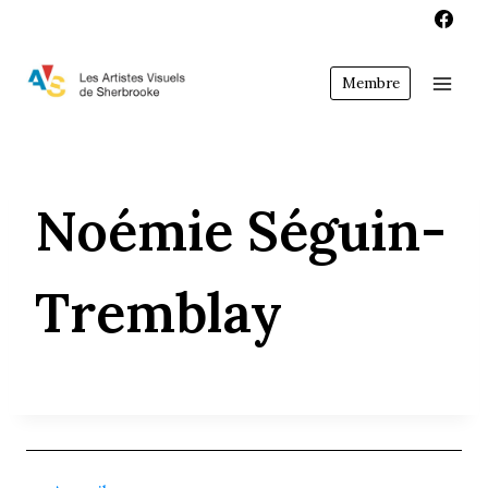
Aller
au
contenu
Membre
Noémie Séguin-
Tremblay