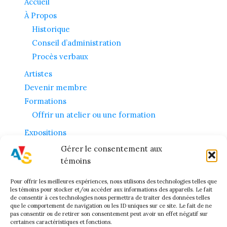
Accueil
À Propos
Historique
Conseil d’administration
Procès verbaux
Artistes
Devenir membre
Formations
Offrir un atelier ou une formation
Expositions
Contact
Gérer le consentement aux
Politique de confidentialité
témoins
Politique de témoins (CA)
Pour offrir les meilleures expériences, nous utilisons des technologies telles que
Membre
les témoins pour stocker et/ou accéder aux informations des appareils. Le fait
de consentir à ces technologies nous permettra de traiter des données telles
que le comportement de navigation ou les ID uniques sur ce site. Le fait de ne
pas consentir ou de retirer son consentement peut avoir un effet négatif sur
© 2026 Les Artistes Visuels de Sherbrooke
certaines caractéristiques et fonctions.