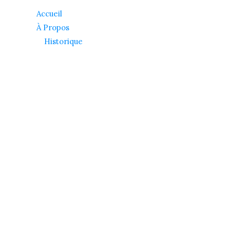
Accueil
À Propos
Historique
Conseil d’administration
Procès verbaux
Artistes
Devenir membre
Formations
Offrir un atelier ou une formation
Expositions
Contact
© 2026 Les Artistes Visuels de Sherbrooke
Tous droits réservés