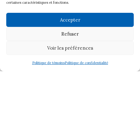
certaines caractéristiques et fonctions.
Formations
Offrir un atelier ou une formation
Accepter
Expositions
Contact
Refuser
Politique de confidentialité
Voir les préférences
Politique de témoins (CA)
Membre
Politique de témoins
Politique de confidentialité
© 2026 Les Artistes Visuels de Sherbrooke
Tous droits réservés