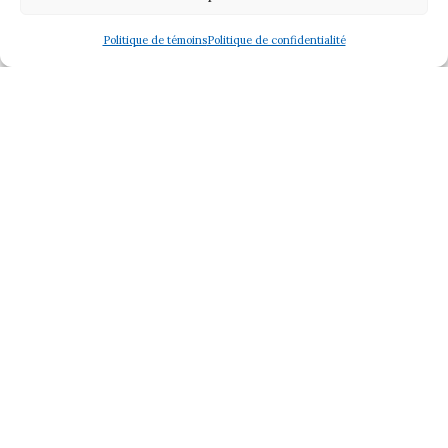
Devenir membre
Formations
Politique de témoins
Politique de confidentialité
Offrir un atelier ou une formation
Expositions
Contact
Politique de confidentialité
Politique de témoins (CA)
Membre
© 2026 Les Artistes Visuels de Sherbrooke
Tous droits réservés